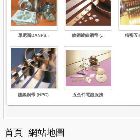
單尼斯DANPS..
鍍銅鍍鎳鋼帶 (..
精密五
鍍鎳銅帶 (NPC)
五金件電鍍服務
首頁
網站地圖