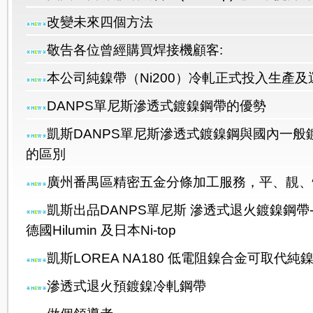
改變未來四個方法
敬告各位曾經購買焊接機顧客:
本公司純鎳帶（Ni200）冷軋正式投入生產及
DANPS單尼斯滲透式鍍鎳鋼帶的優勢
凱斯DANPS單尼斯滲透式鍍鎳鋼與國內一般
的區別
廣州番禺區精密五金分條加工服務，平、靚、
凱斯出品DANPS單尼斯 滲透式退火鍍鎳鋼帶-
德國Hilumin 及日本Ni-top
凱斯LOREA NA180 低電阻鎳合金可取代純鎳N
滲透式退火預鍍鎳冷軋鋼帶