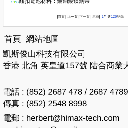
紐扣電池材料：鍍銅鍍鎳鋼帶
|首頁| |上一頁||
下一頁
| |
尾頁
|
1
/
4
共
126
記錄
首頁
網站地圖
凱斯俊山科技有限公司
香港 北角 英皇道157號 陆合商業
電話 : (852) 2687 478 / 2687 4789
傳真 : (852) 2548 8998
電郵 : herbert@himax-tech.com