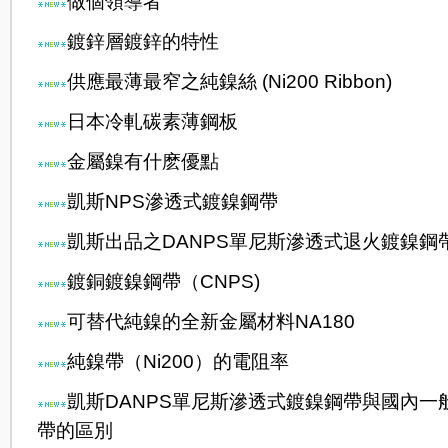
做個領導者
鍍鋅層鍍鋅的特性
供應最薄最窄之純鎳絲 (Ni200 Ribbon)
日本冷軋碳素薄鋼板
金屬鎳有什麽優點
凱斯NPS滲透式鍍鎳鋼帶
凱斯出品之DANPS單尼斯滲透式退火鍍鎳鋼
鍍銅鍍鎳鋼帶（CNPS)
可替代純鎳的全新金屬材料NA180
純鎳帶（Ni200）的電阻率
凱斯DANPS單尼斯滲透式鍍鎳鋼帶與國內一
帶的區別