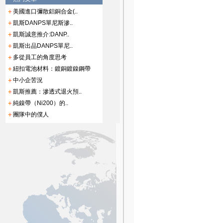
美國進口彌散鋁銅合金(..
凱斯DANPS單尼斯滲..
凱斯誠意推介:DANP..
凱斯出品DANPS單尼..
多從員工的角度思考
紐扣電池材料：鍍銅鍍鎳鋼帶
中小企苦況
凱斯推薦：滲透式退火預..
純鎳帶（Ni200）的..
團隊中的僕人