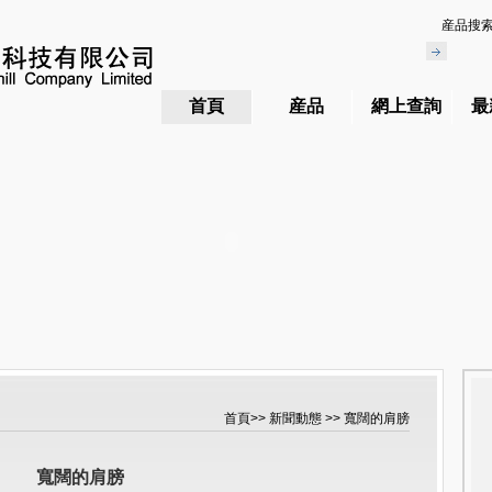
産品搜
首頁
産品
網上查詢
最
首頁
>>
新聞動態
>> 寬闊的肩膀
寬闊的肩膀