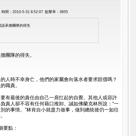
間：2010-5-31 8:52:07 點擊率：3855
應該承擔團隊的得失
承擔團隊的得失。
水的人時不幸身亡，他們的家屬會向落水者要求賠償嗎？
員的職責。
定要有最後的責任由自己一肩扛起的自覺。其他人或容許
負責人卻不容有任何藉口推卸。誠如佛蘭克林所說：“一
別的事情。”林肯自小就盡力做事，做到總統後仍一如往
任。
個要點：