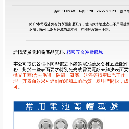
編輯：HIMAX 時間：2011-3-29 9:21:31 點擊
简介:本司透過獨有的表面處理工序，能有效率地生產出不用電鍍
蓋帽，除可以為客戶減省成本外，亦能夠縮短生產期。
詳
情
請
參
閱
相關產品資料:
精
密
五
金
沖
壓
服
務
本公司提供各種不同型號之不銹鋼電池蓋及各種五金配件
務，對於一些表面要求特別光亮或需要電鍍來解決表面要求
拋光工藝(含去毛邊、除鏽、研磨、洗淨等精密拋光工作一
理，其表面效果可達到納米加工的品質，處理時間快，成
可
。