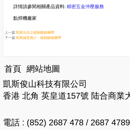
詳
情
請
參
閱
相關產品資料:
精
密
五
金
沖
壓
服
務
點焊機廠家
上一篇:
凯斯出品之鍍銅鍍鎳鋼帶
下一篇:
凯斯誠意推介：鍍銅鍍鎳鋼帶
首頁
網站地圖
凱斯俊山科技有限公司
香港 北角 英皇道157號 陆合商業
電話 : (852) 2687 478 / 2687 4789