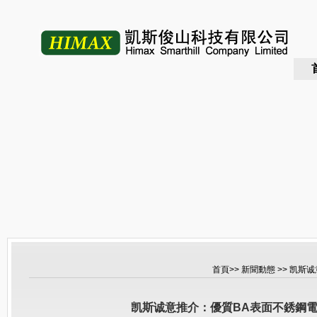
首頁
>>
新聞動態
>> 凯斯
凯斯诚意推介：優質BA表面不銹鋼