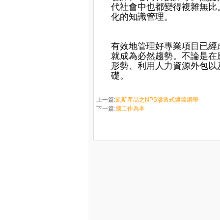
代社會中也都變得複雜無比
化的知識管理。
有效地管理好專業項目已經
就成為必然趨勢。不論是在
形勢、利用人力資源外包以
礎。
上一篇:
凱斯產品之NPS滲透式鍍鎳鋼帶
下一篇:
腦工作為本