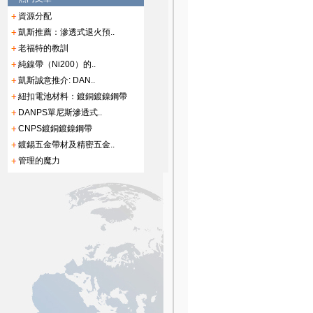
資源分配
凱斯推薦：滲透式退火預..
老福特的教訓
純鎳帶（Ni200）的..
凱斯誠意推介: DAN..
紐扣電池材料：鍍銅鍍鎳鋼帶
DANPS單尼斯滲透式..
CNPS鍍銅鍍鎳鋼帶
鍍錫五金帶材及精密五金..
管理的魔力